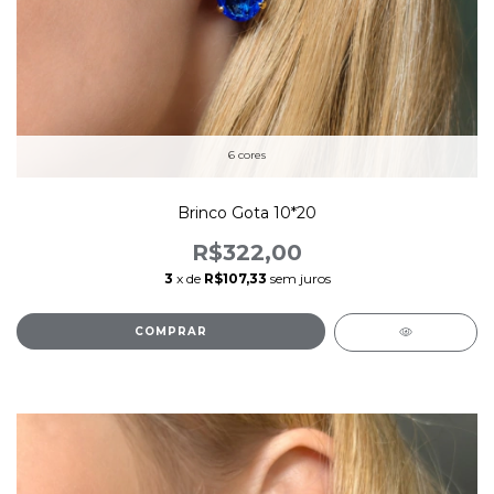
6 cores
Brinco Gota 10*20
R$322,00
3
x de
R$107,33
sem juros
COMPRAR