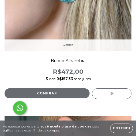
3 cores
Brinco Alhambra
R$472,00
3
x de
R$157,33
sem juros
COMPRAR
Ao navegar por este site
você aceita o uso de cookies
para
ENTENDI
agilizar a sua experiência de compra.