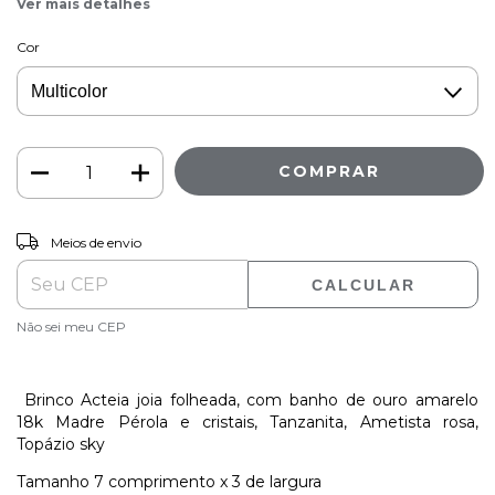
Ver mais detalhes
Cor
ALTERAR CEP
Entregas para o CEP:
Meios de envio
CALCULAR
Não sei meu CEP
Brinco Acteia joia folheada, com banho de ouro amarelo
18k Madre Pérola e cristais, Tanzanita, Ametista rosa,
Topázio sky
Tamanho 7 comprimento x 3 de largura