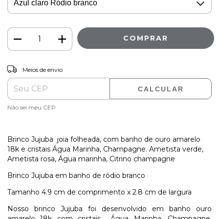
ALTERAR CEP
Entregas para o CEP:
Meios de envio
CALCULAR
Não sei meu CEP
Brinco Jujuba joia folheada, com banho de ouro amarelo
18k e cristais
Água Marinha, Champagne. Ametista verde,
Ametista rosa, Água marinha, Citrino champagne
Brinco Jujuba em banho de ródio branco
Tamanho 4.9 cm de comprimento x 2.8 cm de largura
Nosso brinco Jujuba foi desenvolvido em banho ouro
amarelo 18k com cristais Água Marinha, Champagne.