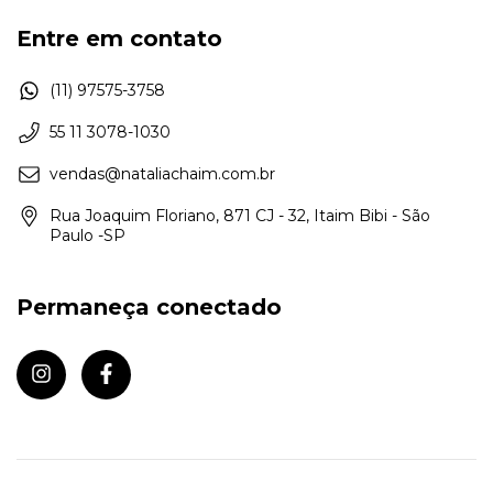
Entre em contato
(11) 97575-3758
55 11 3078-1030
vendas@nataliachaim.com.br
Rua Joaquim Floriano, 871 CJ - 32, Itaim Bibi - São
Paulo -SP
Permaneça conectado