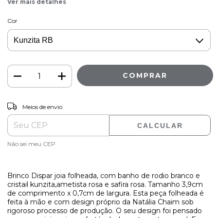
Ver mais detalhes
Cor
ALTERAR CEP
Entregas para o CEP:
Meios de envio
CALCULAR
Não sei meu CEP
Brinco Dispar joia folheada, com banho de rodio branco e
cristail kunzita,ametista rosa e safira rosa. Tamanho 3,9cm
de comprimento x 0,7cm de largura. Esta peça folheada é
feita à mão e com design próprio da Natália Chaim sob
rigoroso processo de produção. O seu design foi pensado