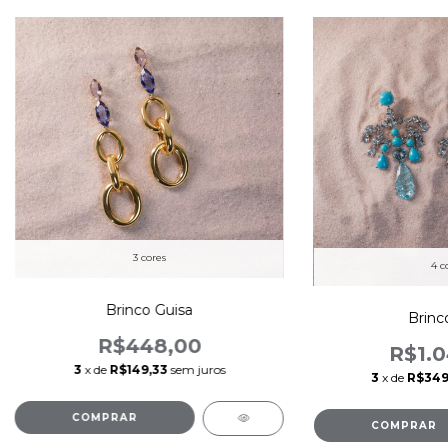
3 cores
4 c
Brinco Guisa
Brinco
R$448,00
R$1.0
3
x de
R$149,33
sem juros
3
x de
R$349
COMPRAR
COMPRAR