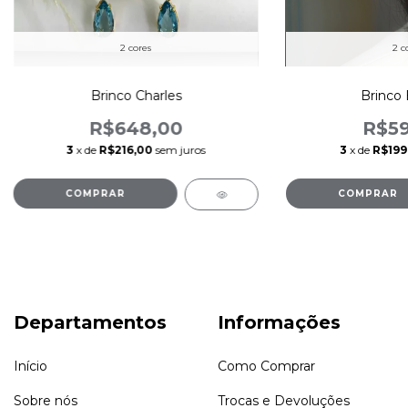
2 cores
2 c
Brinco Charles
Brinco 
R$648,00
R$59
3
x de
R$216,00
sem juros
3
x de
R$199
COMPRAR
COMPRAR
Departamentos
Informações
Início
Como Comprar
Sobre nós
Trocas e Devoluções