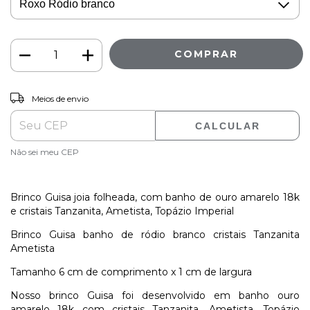
ALTERAR CEP
Entregas para o CEP:
Meios de envio
CALCULAR
Não sei meu CEP
Brinco Guisa joia folheada, com banho de ouro amarelo 18k
e cristais Tanzanita, Ametista, Topázio Imperial
Brinco Guisa banho de ródio branco cristais Tanzanita
Ametista
Tamanho 6 cm de comprimento x 1 cm de largura
Nosso brinco Guisa foi desenvolvido em banho ouro
amarelo 18k com cristais Tanzanita, Ametista, Topázio