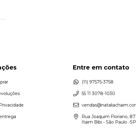
ações
Entre em contato
rar
(11) 97575-3758
evoluções
55 11 3078-1030
 Privacidade
vendas@nataliachaim.co
 entrega
Rua Joaquim Floriano, 871
Itaim Bibi - São Paulo -SP